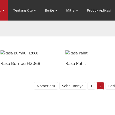
k
Tentang Kite
Berite
Mitra
Produk Aplikasi
Rasa Bumbu H2068
Rasa Pahit
Nomer atu
Sebelumnye
1
2
Ber