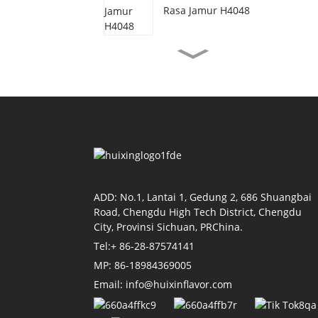
Rasa Jamur H4048
Rasa Daging Sapi
Vegetarian H3077
Rasa Minyak Udang
H4155
Rasa Kecap H4118
ADD: No.1, Lantai 1, Gedung 2, 686 Shuangbai
Road, Chengdu High Tech District, Chengdu
City, Provinsi Sichuan, PRChina.
Tel:+ 86-28-87574141
Rasa Tomat H4011
MP: 86-18984369005
Email: info@huixinflavor.com