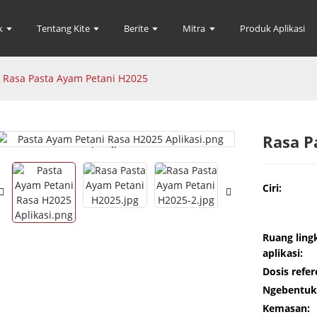
k
Tentang Kite
Berite
Mitra
Produk Aplikasi
Rasa Pasta Ayam Petani H2025
Rasa P
Loading...
Loading...
Ciri:
Ruang ling
aplikasi:
Dosis refer
Ngebentuk
Kemasan: