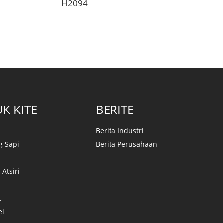
H2094
K KITE
BERITE
Berita Industri
g Sapi
Berita Perusahaan
 Atsiri
k
el