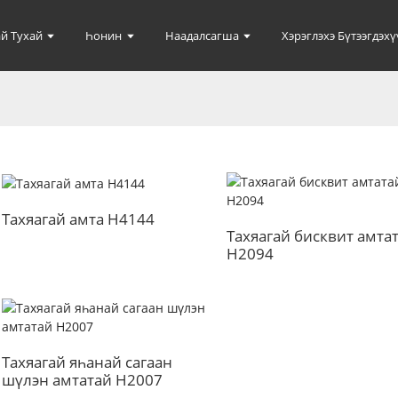
й Тухай
Һонин
Наадалсагша
Хэрэглэхэ Бүтээгдэхү
Тахяагай амта H4144
Тахяагай бисквит амта
H2094
Тахяагай яһанай сагаан
шүлэн амтатай H2007