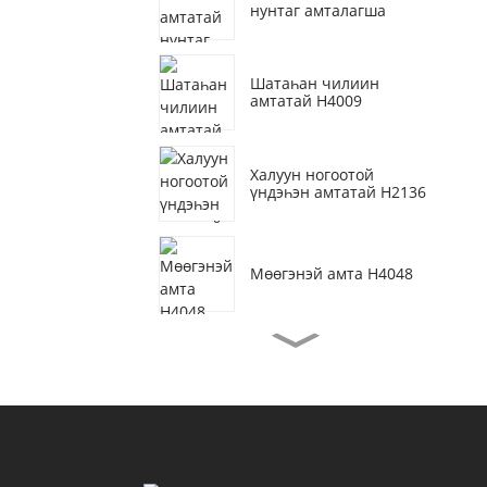
нунтаг амталагша
Шатаһан чилиин
амтатай H4009
Халуун ногоотой
үндэһэн амтатай H2136
Мөөгэнэй амта H4048
Ургамалай үхэрэй
мяханай амтатай H3077
Омолиин тоһоной амта
H4155