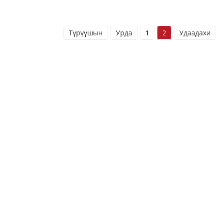
Түрүүшын
Урда
1
2
Удаадахи