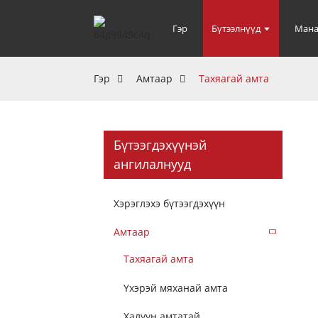
Гэр
Бүтээлнүүд
Мана
Гэр
Амтаар
Тахяагай амта
Бүтээгдэхүүнэй
ангилалнууд
Хэрэглэхэ бүтээгдэхүүн
Амтаар
Тахяагай амта
Үхэрэй мяханай амта
Халуун амтатай