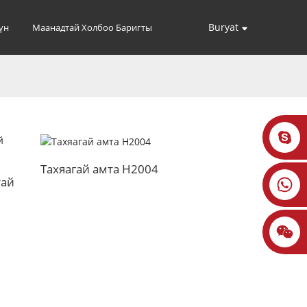
Buryat
үн
Маанадтай Холбоо Баригты
Тахяагай амта H2004
тай