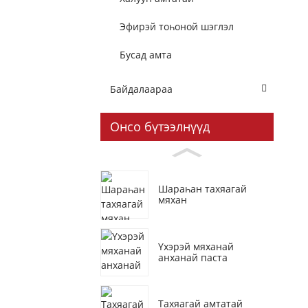
Эфирэй тоһоной шэглэл
Бусад амта
Байдалаараа
Онсо бүтээлнүүд
Шараһан тахяагай
мяхан
Үхэрэй мяханай
анханай паста
Тахяагай амтатай