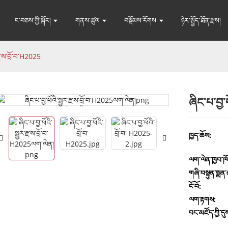
ང་བཅས་ཀྱི་སྐོར།
གནས་ཚུལ
བསྡོམས་རོགས
ཉེར་སྤྱོད་ཐོན་རྫས།
་རྫས་བྲོ་བ་H2025
ཞིང་པ་བྱ་
Loading...
Loading...
ཁྱད་ཆོས:
ལག་ལེན་ཁྱབ་ཁ
གཞི་བསྟུན་སྨན
ངོ་བོ:
ལག༌རྟགས:
བང་མཛོད་ཀྱི་དུ