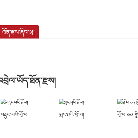
ཐོན་རྫས་ཞིབ་ཕྲ།
འབྲེལ་ཡོད་ཐོན་རྫས།
བརྡུང་བའི་བྲོ་བ།
གླང་ཤའི་བྲོ་བ།
བྲོ་བ་ཅན་ག