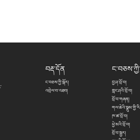
བརྡ་དོན
ང་བཅས་ཀྱི
ང་བཅས་ཀྱི་སྐོར།
བྱ་ཤ་བྲོ་བ།
་
འབྲེལ་བ་འཐབ།
གླང་ཤའི་བྲོ་བ།
བྲོ་བ་གཞན།
གལ་ཆེའི་སྣུམ་གྱི་ར
ཁ་ཚ་བྲོ་བ།
ཕྱེ་མའི་བྲོ་བ།
བྲོ་བ་སྦྱར།