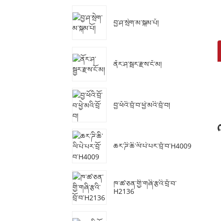
བྱ་ཤ་སྲེག་མ་སྐམ་པོ།
ནོར་ཤ་སྦྱར་རྫས་ངོ་མ།
བྱ་ཕོའི་བྲོ་བ་ཕྱེ་མའི་བྲོ་བ།
ཆར་ཌི་ཆི་ལི་པེ་པར་བྲོ་བ་H4009
ཁ་ཚ་ཅན་གྱི་གཞི་རྩའི་བྲོ་བ་
H2136