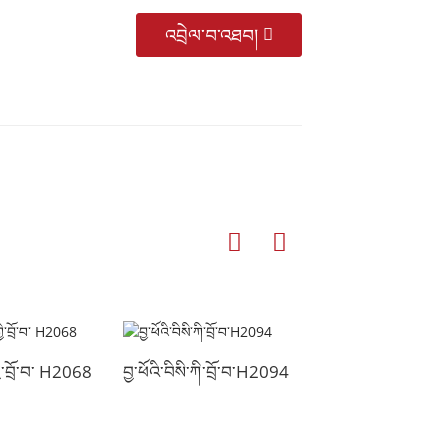
འབྲེལ་བ་འཐབ།
ྱི་བྲོ་བ་ H2068
བྱ་ཕོའི་བིསི་ཀི་བྲོ་བ་H2094
བྱ་ཤ་བྲོ་བ།