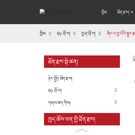
ཁྱིམ
ཐོན་རྫས།
ཁྱིམ
By བྲོ་བ།
བྱ་ཤ་བྲོ་བ།
ཞིང་པ་བྱ་ཕོའི་སྦྱར
ཐོན་རྫས་སྡེ་ཚན།
ཉེར་སྤྱོད་ཐོན་རྫས།
By བྲོ་བ།
གནས་ཚད་གིས།
ཁྱད་ཆོས་ཅན་གྱི་ཐོན་རྫས།