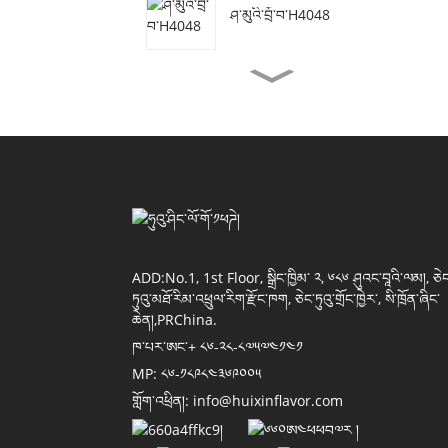
ཤ་མུའི་བྲོ་བ་H4048
ཤ་མ་ཟ་བའི་གླང་ཤའི་བྲོ་བ་H3077
ཤིང་འབྲས་སྣུམ་གྱི་བྲོ་བ་H4155
སོ་ཡ་སོ་སི་བྲོ་བ་H4118
ADD:No.1, 1st Floor, སྒྲིང་ཁྱིམ་ ༢, ༦༨༦ ཤུའང་བཱའི་ལམ།, ཅེང
ཏུའུ་མཐོ་རིམ་འཕྲུལ་རིག་རྫོང་ཁག, ཅེང་ཏུའུ་གྲོང་ཁྱེར་, སི་ཁྲོན་ཞིང་
ཆེན།,PRChina.
ཁ་པར་ཨང་+ ༨༦-༢༨-༨༧༥༧༤༡༤༡
ཊོ་མ་ཊོ་བྲོ་བ་H4011
MP: ༨༦-༡༨༩༨༤༣༦༩༠༠༥
གློག་འཕྲིན།: info@huixinflavor.com