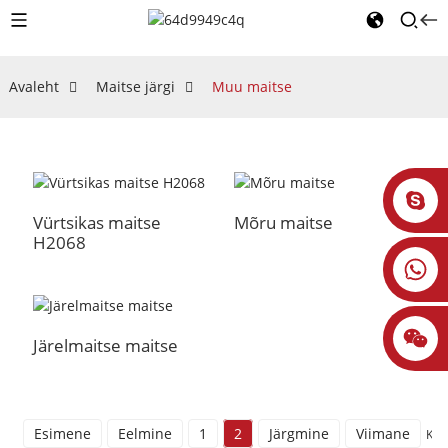
Avaleht
Maitse järgi
Muu maitse
Vürtsikas maitse
Mõru maitse
H2068
Järelmaitse maitse
Esimene
Eelmine
1
2
Järgmine
Viimane
Kok