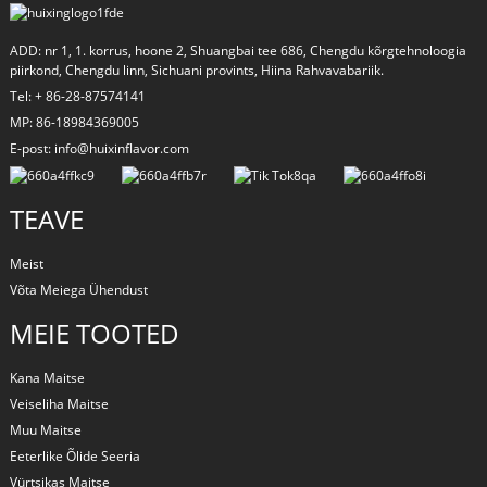
ADD: nr 1, 1. korrus, hoone 2, Shuangbai tee 686, Chengdu kõrgtehnoloogia
piirkond, Chengdu linn, Sichuani provints, Hiina Rahvavabariik.
Tel: + 86-28-87574141
MP: 86-18984369005
E-post: info@huixinflavor.com
TEAVE
Meist
Võta Meiega Ühendust
a
MEIE TOOTED
Kana Maitse
Veiseliha Maitse
Muu Maitse
Eeterlike Õlide Seeria
Vürtsikas Maitse