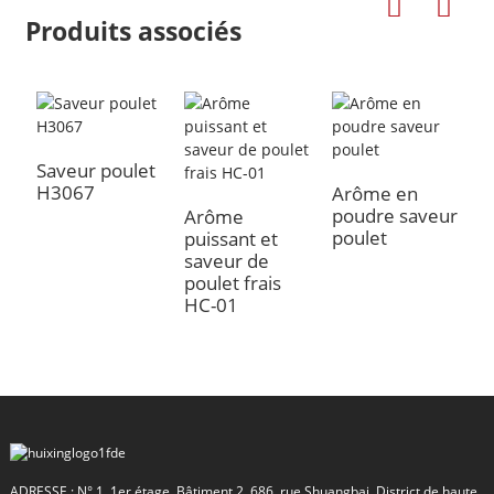
Produits associés
Saveur poulet
S
H3067
H
Arôme en
poudre saveur
Arôme
poulet
puissant et
saveur de
poulet frais
a
HC-01
ADRESSE : N° 1, 1er étage, Bâtiment 2, 686, rue Shuangbai, District de haute