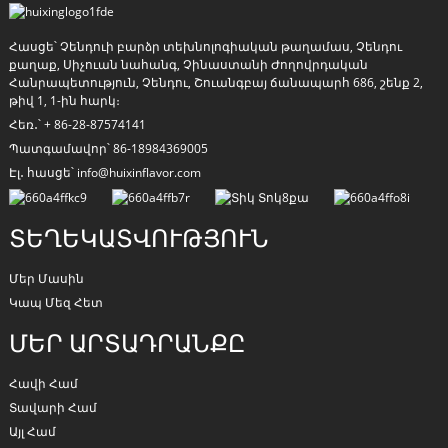
Հասցե՝ Չենդուի բարձր տեխնոլոգիական թաղամաս, Չենդու
քաղաք, Սիչուան նահանգ, Չինաստանի Ժողովրդական
Հանրապետություն, Չենդու, Շուանգբայ ճանապարհ 686, շենք 2,
թիվ 1, 1-ին հարկ։
Հեռ․՝ + 86-28-87574141
Պատգամավոր՝ 86-18984369005
Էլ․ հասցե՝ info@huixinflavor.com
ՏԵՂԵԿԱՏՎՈՒԹՅՈՒՆ
a
Մեր Մասին
Կապ Մեզ Հետ
ՄԵՐ ԱՐՏԱԴՐԱՆՔԸ
Հավի Համ
Տավարի Համ
Այլ Համ