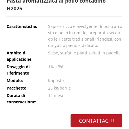
Pasta aromatizzata al pollo contadino
H2025
Caratteristiche:
Sapore ricco e avvolgente di pollo arro
sto e pollo in umido, preparato secon
do le ricette tradizionali irlandesi, con
un gusto pieno e delicato.
Ambito di
Salse, stufati e piatti saltati in padella
applicazione:
Dosaggio di
1%～3%
riferimento:
Modulo:
Impasto
Pacchetto:
25 kg/barile
Durata di
12 mesi
conservazione:
CONTATTACI