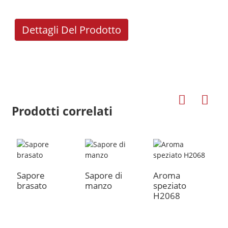
Dettagli Del Prodotto
Prodotti correlati
a
Sapore
Sapore di
Aroma
Z
brasato
manzo
speziato
a
H2068
H