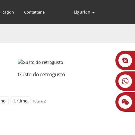
Ligurian
licaçion
Contattâne
Gusto do retrogusto
imo
Urtimo
Totale 2