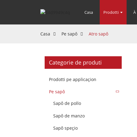
Casa
Prodotti
À
Casa
Pe sapô
Atro sapô
Categorie de produti
Prodotti pe applicaçion
Pe sapô
Sapô de pollo
Sapô de manzo
Sapô speçio