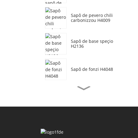
Sapô de pevero chili
carbonizzou H4009
Sapô de base speçio
H2136
Sapô de fonzi H4048
Sapô de manzo
vegetariano H3077
Sapô d'öo de crevette
H4155