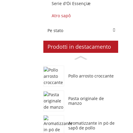
Serie d'Öi Essençiæ
Atro sapô
Pe stato
Prodotti in destacamento
Pollo arrosto croccante
Pasta originale de
manzo
Aromatizzante in pö de
sapô de pollo