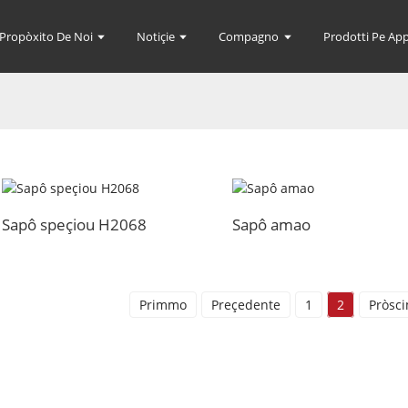
 Propòxito De Noi
Notiçie
Compagno
Prodotti Pe App
Sapô speçiou H2068
Sapô amao
Primmo
Preçedente
1
2
Pròsc