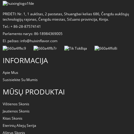
PRIDĖTI: Nr. 1, 1 aukštas, 2 pastatas, Shuangbai kelias 686, Čengdu aukštųjų
technologijų rajonas, Čengdu miestas, Sičuano provincija, Kinija.
Tel.: + 86-28-87574141
Parlamento narys: 86-18984369005
El. paštas: info@huixinflavor.com
INFORMACIJA
Apie Mus
Susisiekite Su Mumis
a
MŪSŲ PRODUKTAI
Vištienos Skonis
Jautienos Skonis
Kitas Skonis
Eterinių Aliejų Serija
Aštrus Skonis