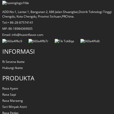
ADD:No.1, Lantai 1, Bangunan 2, 686 Jalan Shuangbai,Distrik Teknologi Tinggi
Chengdu, Kota Chengdu, Provinsi Sichuan,PRChina.
Tel:+ 86-28-87574141
MP: 86-18984369005
Email: info@huixinflavor.com
INFORMASI
Ri Sesena Ikatte
Hubungi Ikatte
a
PRODUKTA
Rasa Ayam
Rasa Sapi
Rasa Maraeng
Seri Minyak Atsiri
Rasa Pedas