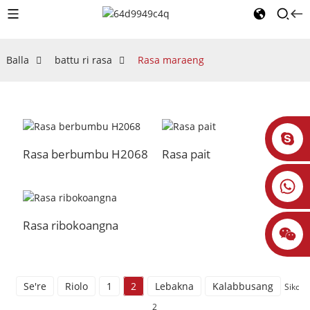
Balla
battu ri rasa
Rasa maraeng
Rasa berbumbu H2068
Rasa pait
Rasa ribokoangna
Se're
Riolo
1
2
Lebakna
Kalabbusang
Sikont
2