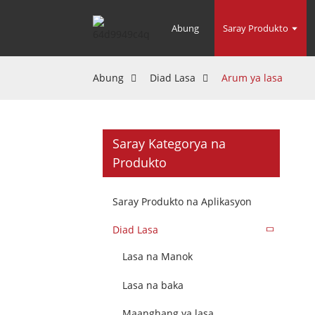
Abung
Saray Produkto
Abung
Diad Lasa
Arum ya lasa
Saray Kategorya na
Produkto
Saray Produkto na Aplikasyon
Diad Lasa
Lasa na Manok
Lasa na baka
Maanghang ya lasa