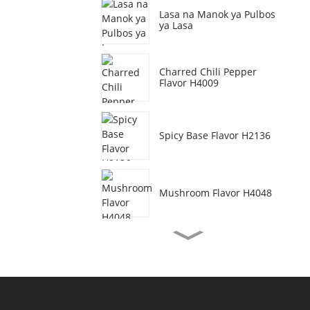
Lasa na Manok ya Pulbos
ya Lasa
Charred Chili Pepper
Flavor H4009
Spicy Base Flavor H2136
Mushroom Flavor H4048
Vegetarian Beef Flavor
H3077
Lasa na Larak na Hipon