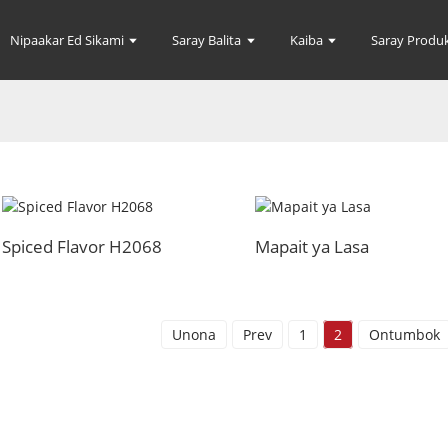
Nipaakar Ed Sikami
Saray Balita
Kaiba
Saray Produ
Spiced Flavor H2068
Mapait ya Lasa
Unona
Prev
1
2
Ontumbok