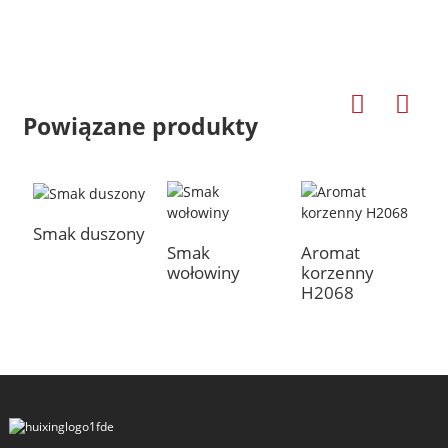
Powiązane produkty
Smak duszony
Smak
Aromat
S
wołowiny
korzenny
k
a
H2068
H