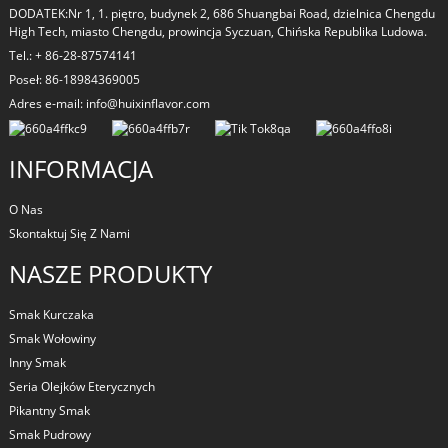
DODATEK:Nr 1, 1. piętro, budynek 2, 686 Shuangbai Road, dzielnica Chengdu
High Tech, miasto Chengdu, prowincja Syczuan, Chińska Republika Ludowa.
Tel.: + 86-28-87574141
Poseł: 86-18984369005
Adres e-mail: info@huixinflavor.com
INFORMACJA
O Nas
Skontaktuj Się Z Nami
NASZE PRODUKTY
Smak Kurczaka
Smak Wołowiny
Inny Smak
Seria Olejków Eterycznych
Pikantny Smak
Smak Pudrowy