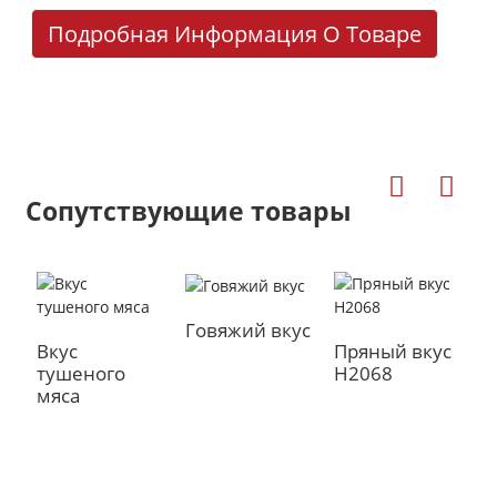
Подробная Информация О Товаре
Сопутствующие товары
a
Говяжий вкус
Вкус
Пряный вкус
К
тушеного
H2068
б
мяса
в
H