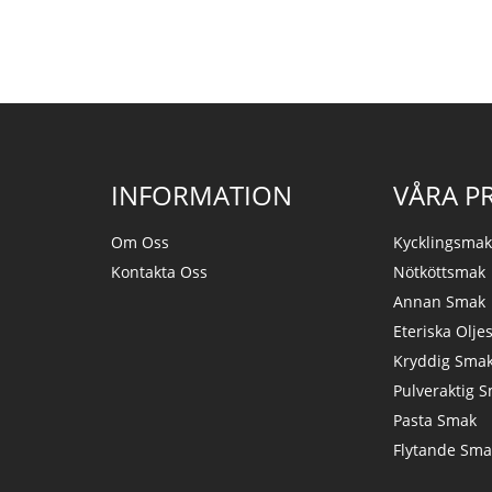
INFORMATION
VÅRA P
Om Oss
Kycklingsma
Kontakta Oss
Nötköttsmak
Annan Smak
Eteriska Olje
Kryddig Sma
Pulveraktig 
Pasta Smak
Flytande Sma