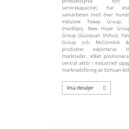
produktstyrka och 
servicekapacitet, har eta
samarbeten med över hundra
inklusive Teway Group, Yi
(Haidilao), New Hope Grou
Group (Guoquan Shihui), Yan
Group och McCormick &
produkter exporteras til
marknader, vilket positioner
central aktör i industriell up
marknadsföring av Sichuan-kö
Visa detaljer