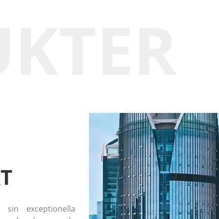
UKTER
T
 sin exceptionella