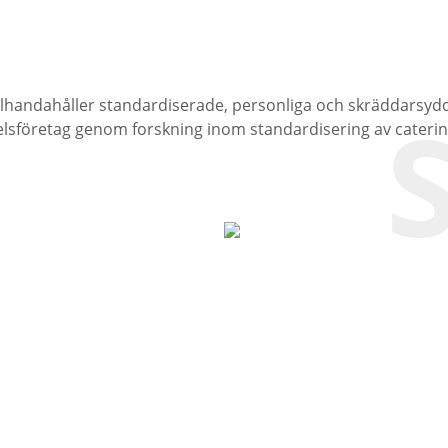
Om Oss
Nyheter
Partner
Applikationsprodukte
llhandahåller standardiserade, personliga och skräddarsyd
lsföretag genom forskning inom standardisering av caterin
Pasta Smak