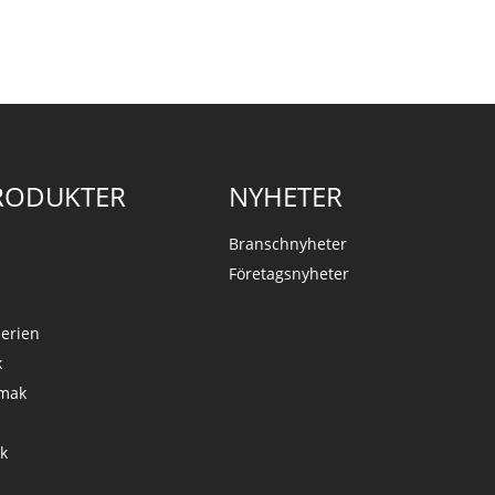
framtiden för salta smaker tillsammans.
RODUKTER
NYHETER
k
Branschnyheter
Företagsnyheter
serien
k
Smak
k