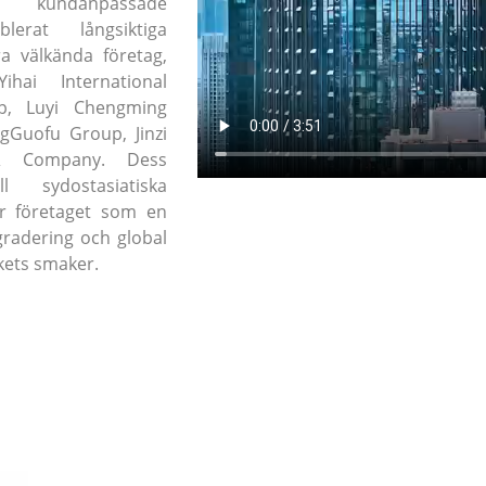
kundanpassade
blerat långsiktiga
 välkända företag,
hai International
p, Luyi Chengming
gGuofu Group, Jinzi
 Company. Dess
l sydostasiatiska
ar företaget som en
pgradering och global
kets smaker.