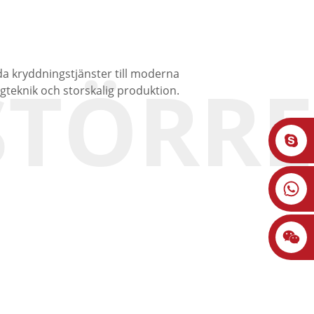
Swedish
r
Kontakta Oss
STÖRRE
da kryddningstjänster till moderna
gteknik och storskalig produktion.