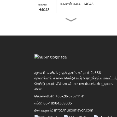
காளான் சுவை H4048
சைவ மாட்டிறைச்சி சுவை
H3077
இறால் எண்ணெய் சுவை
H4155
சோயா சாஸ் சுவை H4118
முகவரி: எண்.1, முதல் தளம், கட்டிடம் 2, 686
ஷுவாங்பாய் சாலை, செங்டு உயர் தொழில்நுட்ப மாவட்டம்
செங்டு நகரம், சிச்சுவான் மாகாணம், மக்கள் குடியரசு
சீனா.
தக்காளி சுவை H4011
தொலைபேசி: +86-28-87574141
எம்பி: 86-18984369005
மின்னஞ்சல்: info@huixinflavor.com