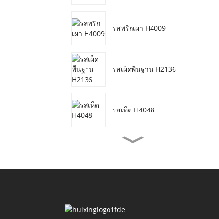
รสพริกเผา H4009
รสเผ็ดพื้นฐาน H2136
รสเห็ด H4048
รสเนื้อวัวมังสวิรัติ H3077
น้ำมันกุ้งปรุงรส H4155