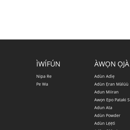
ÌWÍFÚN
ÀWỌN ỌJÀ
Nipa Re
Adùn Adìẹ
Pe Wa
Adùn Ẹran Màlúù
Adun Miiran
Awọn Epo Pataki S
Adun Ata
Adùn Powder
Adùn Lẹ́ẹ̀tì