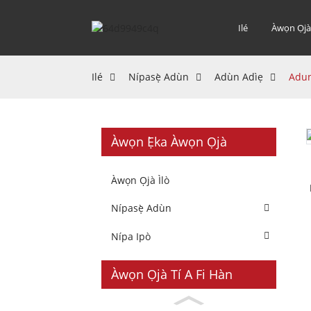
Ilé
Àwọn Ọj
Ilé
Nípasẹ̀ Adùn
Adùn Adìẹ
Adun
Àwọn Ẹ̀ka Àwọn Ọjà
Àwọn Ọjà Ìlò
Nípasẹ̀ Adùn
Nípa Ipò
Àwọn Ọjà Tí A Fi Hàn