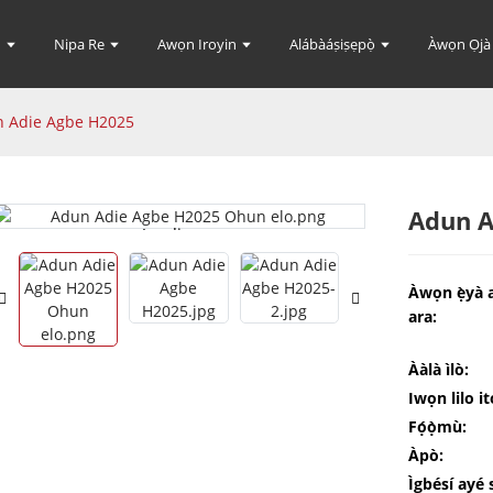
à
Nipa Re
Awọn Iroyin
Alábàáṣiṣẹpọ̀
Àwọn Ọjà 
 Adie Agbe H2025
Adun A
Loading...
Loading...
Àwọn ẹ̀yà a
ara:
Ààlà ìlò:
Iwọn lilo it
Fọ́ọ̀mù:
Àpò:
Ìgbésí ayé s