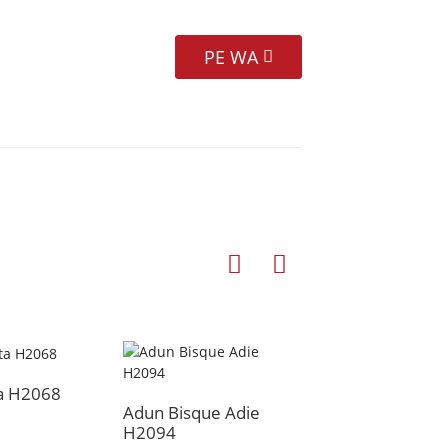
PE WA
a H2068
Adùn Adìẹ
Adun Bisque Adie
H2094