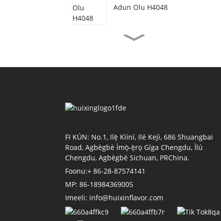
Adun Olu H4048
Adun Eran Malu Onjẹ
Ewebe H3077
Adùn Epo Ede H4155
Adùn obe soy H4118
FI KÚN: No.1, Ilẹ̀ Kìíní, Ilé Kejì, 686 Shuangbai
Road, Agbègbè Ìmọ̀-ẹ̀rọ Gíga Chengdu, Ìlú
Chengdu, Agbègbè Sichuan, PRChina.
Foonu:+ 86-28-87574141
Adùn Tòmátì H4011
MP: 86-18984369005
Imeeli: info@huixinflavor.com