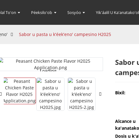
lal To'on
Péeksilo'ob
Sosyóo
Yik'áalil U Ka'anatako'o
eno'
Sabor u pasta u k'éek'eno' campesino H2025
Sabor 
campe
Loading...
Loading...
Bixil:
Alcance u
ka'anatako
Dosis u k'a