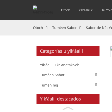
Otoch
Yik'áalil
Tu Yo'o
Otoch
Tuméen Sabor
Sabor de k'éek'
Categorías u yik'áalil
Yik'áalil u ka'anatako'ob
Tuméen Sabor
Tumen noj
Yik'áalil destacados