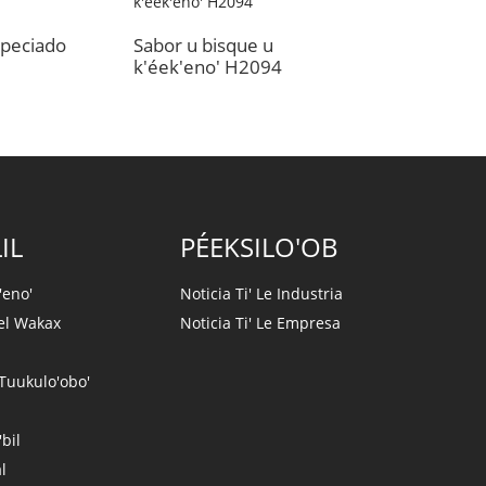
Sabor de k'éek'e
speciado
Sabor u bisque u
k'éek'eno' H2094
IL
PÉEKSILO'OB
'eno'
Noticia Ti' Le Industria
el Wakax
Noticia Ti' Le Empresa
 Tuukulo'obo'
bil
l