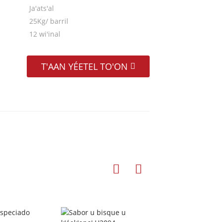
Ja'ats'al
25Kg/ barril
12 wi'inal
T'AAN YÉETEL TO'ON