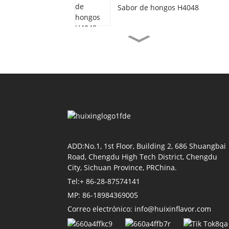
Sabor de hongos H4048
Sabor wakax vegetariano
H3077
Sabor u tsaats camarón
H4155
Sabor u k'aab soja H4118
ADD:No.1, 1st Floor, Building 2, 686 Shuangbai
Road, Chengdu High Tech District, Chengdu
City, Sichuan Province, PRChina.
Sabor u p'aak H4011
Tel:+ 86-28-87574141
MP: 86-18984369005
Correo electrónico: info@huixinflavor.com