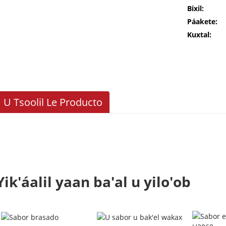
Bixil:
Páakete:
Kuxtal:
U Tsoolil Le Producto
Yik'áalil yaan ba'al u yilo'ob