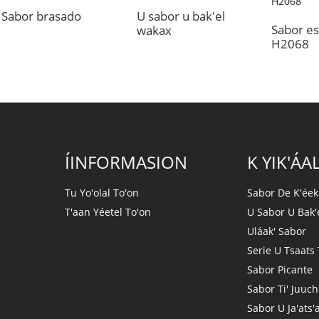
Sabor brasado
U sabor u bak'el
Sabor e
wakax
H2068
ÍINFORMASION
K YIK'ÁAL
Tu Yo'olal To'on
Sabor De K'éek
T'aan Yéetel To'on
U Sabor U Bak'
Uláak' Sabor
Serie U Tsaats
Sabor Picante
Sabor Ti' Juuch'
Sabor U Ja'ats'a