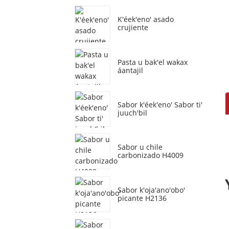
K'éek'eno' asado
crujiente
Pasta u bak'el wakax
áantajil
Sabor k'éek'eno' Sabor ti'
juuch'bil
Sabor u chile
carbonizado H4009
Sabor k'oja'ano'obo'
picante H2136