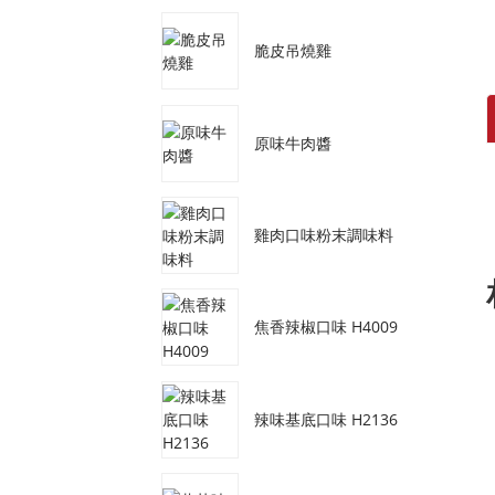
脆皮吊燒雞
原味牛肉醬
雞肉口味粉末調味料
焦香辣椒口味 H4009
辣味基底口味 H2136