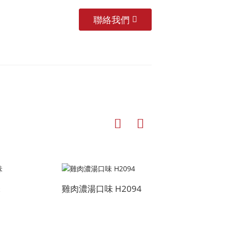
聯絡我們
味
雞肉濃湯口味 H2094
高濃度雞肉口味
H2101