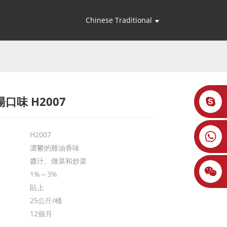
Chinese Traditional
口味 H2007
Loading...
Loading...
H2007
濃鬱的雞油香味
醬汁、燉菜和炒菜
1%～3%
貼上
25公斤/桶
12個月