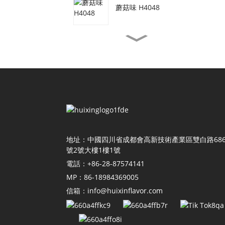
蘑菇味 H4048
素牛肉口味 H3077
蝦油味 H4155
醬油口味 H4118
地址：中國四川省成都會高新技術產業區雙白路68
號2號大樓1樓1號
電話：+86-28-87574141
番茄風味 H4011
MP：86-18984369005
信箱：info@huixinflavor.com