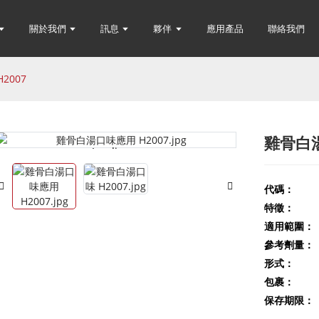
關於我們
訊息
夥伴
應用產品
聯絡我們
2007
雞骨白湯
Loading...
Loading...
代碼：
特徵：
適用範圍：
參考劑量：
形式：
包裹：
保存期限：