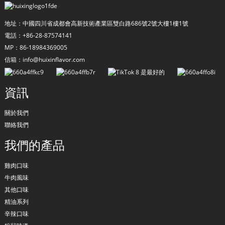
地址：中國四川省成都會高新技術產業區雙白路686號2號大樓1樓1號
電話：+86-28-87574141
MP：86-18984369005
信箱：info@huixinflavor.com
資訊
關於我們
聯絡我們
a
我們的產品
雞肉口味
牛肉風味
其他口味
精油系列
辛辣口味