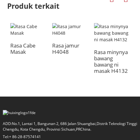
Produk terkait
Rasa Cabe
Rasa jamur
K
Masak
H4048
H
Rasa minynya
bawang
bawang ni
masak H4132
a
ADD:No.1, Lantai 1, Bangunan 2, 686 Jalan Shuangbai,Distrik Teknologi Tinggi
Chengdu, Kota Chengdu, Provinsi Sichuan,PRChina.
Tel:+ 86-28-87574141