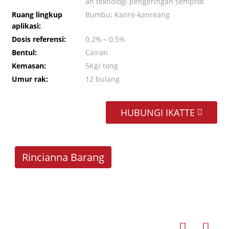
an teknologi pengeringan semprot
Ruang lingkup
Bumbu; Kanre-kanreang
aplikasi:
Dosis referensi:
0.2%～0.5%
Bentul:
Cairan
Kemasan:
5Kg/ tong
Umur rak:
12 bulang
HUBUNGI IKATTE
Rincianna Barang