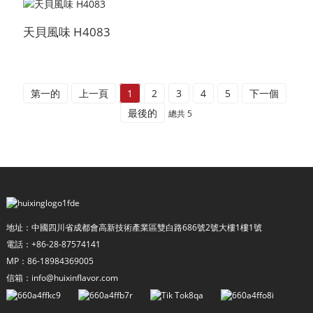
天貝風味 H4083
第一的
上一頁
1
2
3
4
5
下一個
最後的
總共 5
a
地址：中國四川省成都會高新技術產業區雙白路686號2號大樓1樓1號
電話：+86-28-87574141
MP：86-18984369005
信箱：info@huixinflavor.com