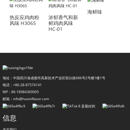
海鲜味
热反应鸡肉粉
浓郁香气和新
风味 H3065
鲜鸡肉风味
H
HC-01
地址：中国四川省成都市高新技术产业区双白路686号2号楼1楼1号
a
电话：+86-28-87574141
MP：86-18984369005
邮箱：info@huixinflavor.com
信息
关于我们