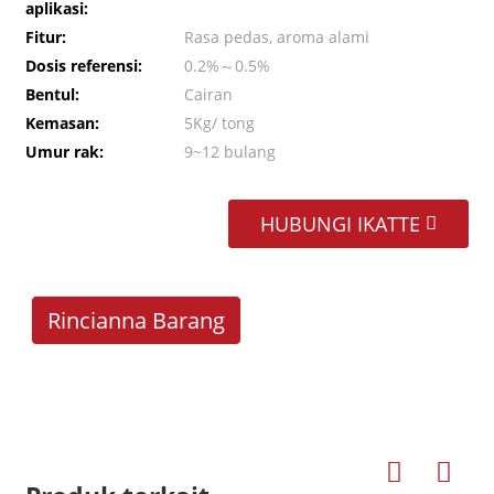
aplikasi:
Fitur:
Rasa pedas, aroma alami
Dosis referensi:
0.2%～0.5%
Bentul:
Cairan
Kemasan:
5Kg/ tong
Umur rak:
9~12 bulang
HUBUNGI IKATTE
Rincianna Barang