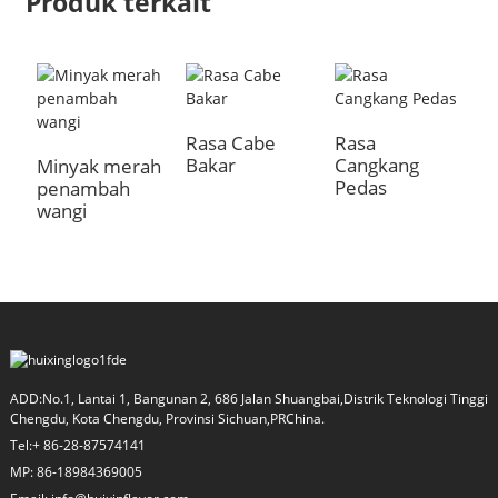
Produk terkait
Rasa Cabe
Rasa
R
Bakar
Cangkang
p
Minyak merah
Pedas
penambah
wangi
a
ADD:No.1, Lantai 1, Bangunan 2, 686 Jalan Shuangbai,Distrik Teknologi Tinggi
Chengdu, Kota Chengdu, Provinsi Sichuan,PRChina.
Tel:+ 86-28-87574141
MP: 86-18984369005