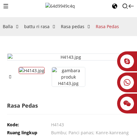
Balla
battu ri rasa
Rasa pedas
Rasa Pedas
Rasa Pedas
Kode:
H4143
Ruang lingkup
Bumbu; Panci panas; Kanre-kanreang