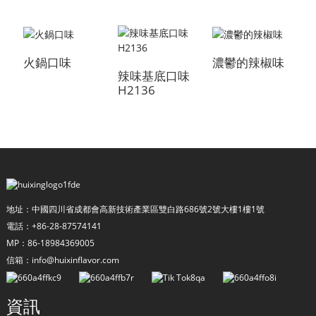
火鍋口味
濃鬱的辣椒味
辣味基底口味
H2136
a
地址：中國四川省成都會高新技術產業區雙白路686號2號大樓1樓1號
電話：+86-28-87574141
MP：86-18984369005
信箱：info@huixinflavor.com
資訊