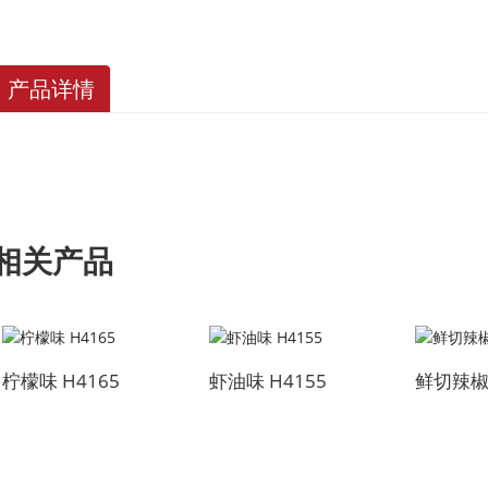
产品详情
相关产品
柠檬味 H4165
虾油味 H4155
鲜切辣椒口