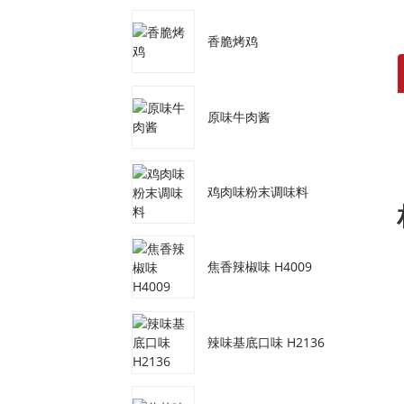
香脆烤鸡
原味牛肉酱
鸡肉味粉末调味料
焦香辣椒味 H4009
辣味基底口味 H2136