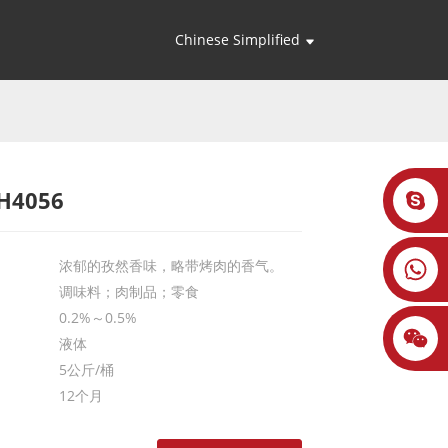
Chinese Simplified
H4056
Loading...
Loading...
浓郁的孜然香味，略带烤肉的香气。
调味料；肉制品；零食
0.2%～0.5%
液体
5公斤/桶
12个月