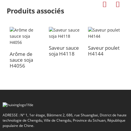
Produits associés
Saveur sauce
Saveur poulet
A
soja H4118
H4144
c
Arôme de
sauce soja
H4056
a
ADRESSE : N° 1, 1er étage, Bâtiment 2, 686, rue Shuangbai, District de haute
technologie de Chengdu, Ville de Chengdu, Province du Sichuan, République
populaire de Chine.