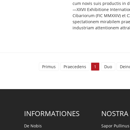
cum novis suis productis in 
—XXVII Exhibitione Internatio
Cibariorum (FIC MMXXIV) et C
spectationem mirabilem prae
industriam attentionem attra
Primus
Praecedens
1
Duo
Dein
INFORMATIONES
NOSTRA
De Nobis
Sapor Pullinus