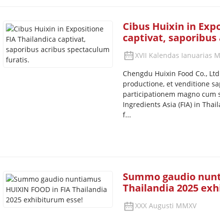
Cibus Huixin in Expo
captivat, saporibus
XVII Kalendas Ianuarias
Chengdu Huixin Food Co., Ltd.
productione, et venditione 
participationem magno cum s
Ingredients Asia (FIA) in Thai
f...
Summo gaudio nunt
Thailandia 2025 exh
XXX Augusti MMXV