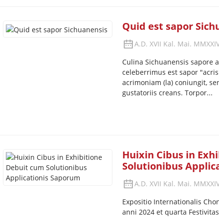
Quid est sapor Sich
A.D. XVII Kal. Mai. MMXXI
Culina Sichuanensis sapore au
celeberrimus est sapor "acris
acrimoniam (la) coniungit, se
gustatoriis creans. Torpor...
Huixin Cibus in Exh
Solutionibus Applic
A.D. XVII Kal. Mai. MMXXI
Expositio Internationalis Ch
anni 2024 et quarta Festivit