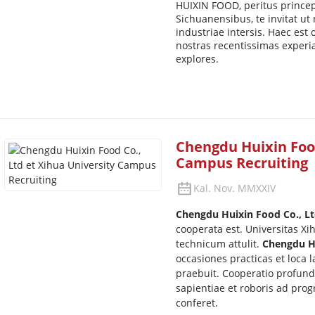
HUIXIN FOOD, peritus princep
Sichuanensibus, te invitat u
industriae intersis. Haec est
nostras recentissimas experia
explores.
Chengdu Huixin Food
Campus Recruiting
Kal. Nov. MMXXIV
Chengdu Huixin Food Co., L
cooperata est. Universitas Xi
technicum attulit.
Chengdu Hu
occasiones practicas et loca l
praebuit. Cooperatio profund
sapientiae et roboris ad pro
conferet.