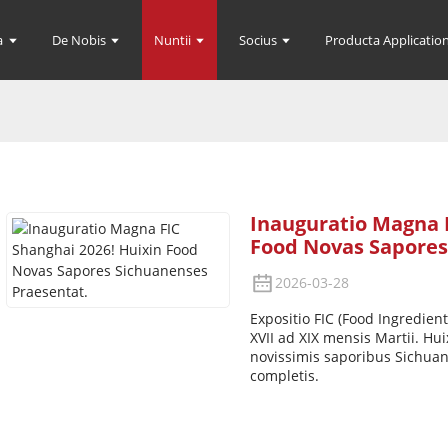
a
De Nobis
Nuntii
Socius
Producta Application
Inauguratio Magna F
Food Novas Sapores
2026-03-28
Expositio FIC (Food Ingredients
XVII ad XIX mensis Martii. H
novissimis saporibus Sichuan
completis.