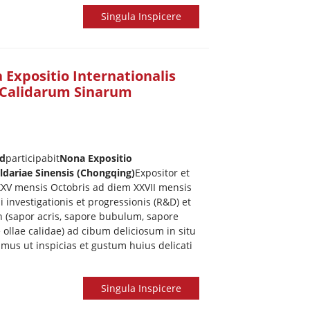
Singula Inspicere
 Expositio Internationalis
 Calidarum Sinarum
td
participabit
Nona Expositio
aldariae Sinensis (Chongqing)
Expositor et
XXV mensis Octobris ad diem XXVII mensis
i investigationis et progressionis (R&D) et
n (sapor acris, sapore bubulum, sapore
 ollae calidae) ad cibum deliciosum in situ
us ut inspicias et gustum huius delicati
Singula Inspicere