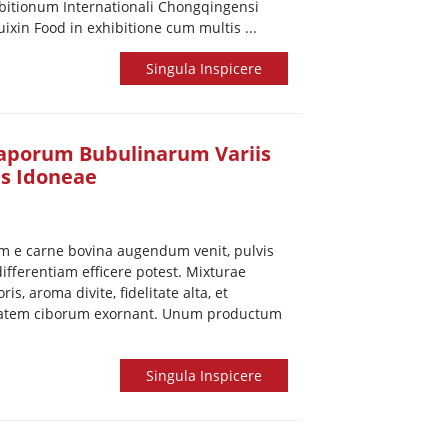
bitionum Internationali Chongqingensi
ixin Food in exhibitione cum multis ...
Singula Inspicere
porum Bubulinarum Variis
is Idoneae
 e carne bovina augendum venit, pulvis
ferentiam efficere potest. Mixturae
, aroma divite, fidelitate alta, et
etatem ciborum exornant. Unum productum
Singula Inspicere