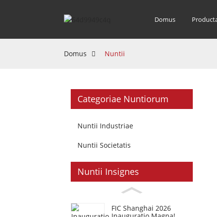
Domus
Product
Domus
Nuntii
Categoriae Nuntiorum
Nuntii Industriae
Nuntii Societatis
Nuntii Insignes
FIC Shanghai 2026
Inauguratio Magna!