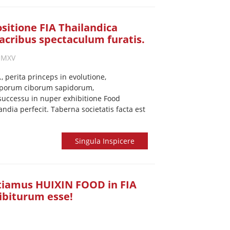
sitione FIA ​​Thailandica
 acribus spectaculum furatis.
 MMXV
, perita princeps in evolutione,
saporum ciborum sapidorum,
uccessu in nuper exhibitione Food
landia perfecit. Taberna societatis facta est
Singula Inspicere
iamus HUIXIN FOOD in FIA
ibiturum esse!