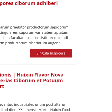
apores ciborum adhiberi
Sinarum praebitor productorum sapidorum
 singularem saporum varietatem aptatam
tatis in facultate sua consistit producendi
em productorum cibariorum augent...
Singula Inspicere
ionis | Huixin Flavor Nova
 Ferias Ciborum et Potuum
rt
t eventus industriales unum post alterum
ii ad diem XXII mensis Martii, Huixin Food