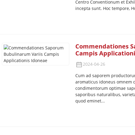
Centro Conventionum et Exhi
incepta sunt. Hoc tempore, Hu
Commendationes Sa
Campis Application
2024-04-26
Cum ad saporem productorum
aromaticus idoneus omnem dif
condimentorum optimae saporis
saporibus naturalibus, vari
quod eminet...