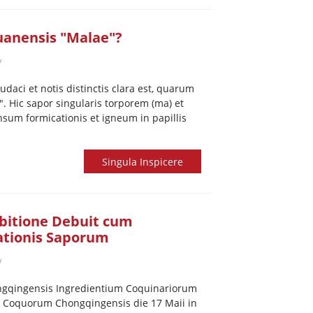
uanensis "Malae"?
V
daci et notis distinctis clara est, quarum
". Hic sapor singularis torporem (ma) et
nsum formicationis et igneum in papillis
Singula Inspicere
ibitione Debuit cum
ationis Saporum
V
ongqingensis Ingredientium Coquinariorum
as Coquorum Chongqingensis die 17 Maii in