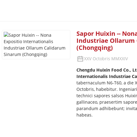
Sapor Huixin -- Nona
Industriae Ollarum
(Chongqing)
XXV Octobris MMXXIV
Chengdu Huixin Food Co., L
Internationalis Industriae C
tabernaculum N6-T60, a die 
Octobris, habebitur. Ingeniari
technici sapores salsos Huixi
gallinaceo, praesertim sapore
parandum adhibebunt; invitam
habeas.