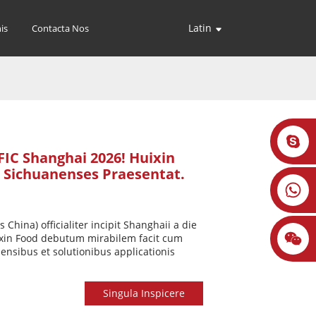
Latin
is
Contacta Nos
IC Shanghai 2026! Huixin
 Sichuanenses Praesentat.
 China) officialiter incipit Shanghaii a die
uixin Food debutum mirabilem facit cum
ensibus et solutionibus applicationis
Singula Inspicere