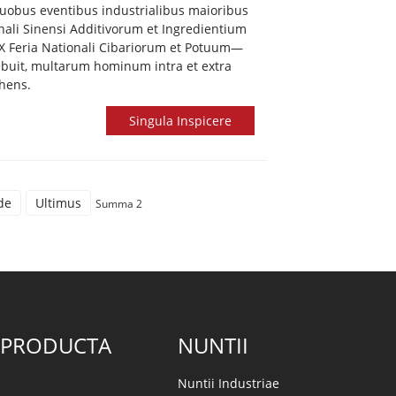
duobus eventibus industrialibus maioribus
nali Sinensi Additivorum et Ingredientium
X Feria Nationali Cibariorum et Potuum—
buit, multarum hominum intra et extra
hens.
Singula Inspicere
de
Ultimus
Summa 2
 PRODUCTA
NUNTII
Nuntii Industriae