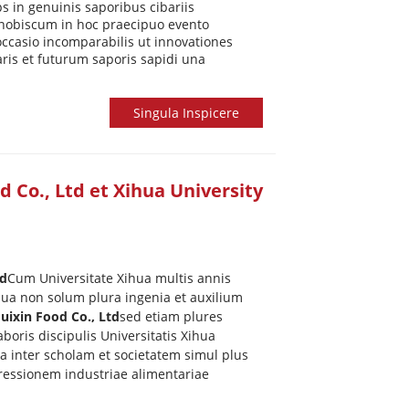
s in genuinis saporibus cibariis
t nobiscum in hoc praecipuo evento
 occasio incomparabilis ut innovationes
ris et futurum saporis sapidi una
Singula Inspicere
 Co., Ltd et Xihua University
td
Cum Universitate Xihua multis annis
hua non solum plura ingenia et auxilium
ixin Food Co., Ltd
sed etiam plures
aboris discipulis Universitatis Xihua
a inter scholam et societatem simul plus
gressionem industriae alimentariae