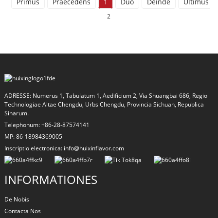
Primus
Praecedens
1
Duo
Deinde
Ultimus
2
ADRESSE: Numerus 1, Tabulatum 1, Aedificium 2, Via Shuangbai 686, Regio
Technologiae Altae Chengdu, Urbs Chengdu, Provincia Sichuan, Republica
Sinarum.
Telephonum: +86-28-87574141
MP: 86-18984369005
Inscriptio electronica: info@huixinflavor.com
INFORMATIONES
De Nobis
Contacta Nos