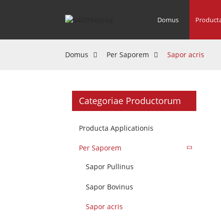
Domus
Product
Domus
Per Saporem
Sapor acris
Categoriae Productorum
Producta Applicationis
Per Saporem
Sapor Pullinus
Sapor Bovinus
Sapor acris