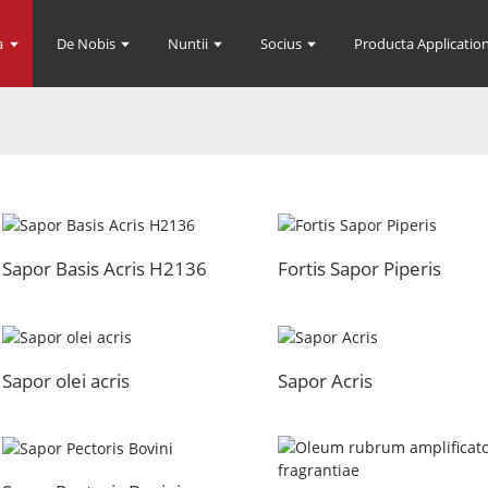
a
De Nobis
Nuntii
Socius
Producta Application
Sapor Basis Acris H2136
Fortis Sapor Piperis
Sapor olei acris
Sapor Acris