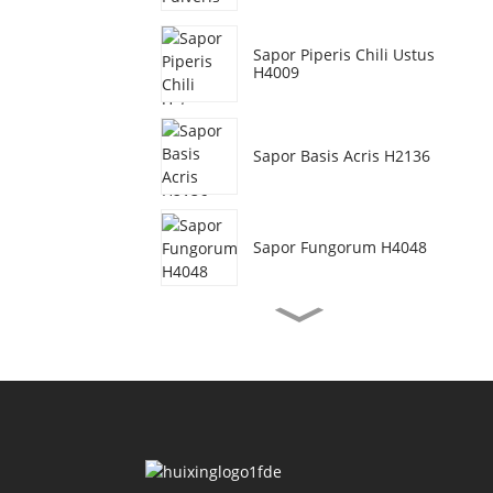
Sapor Piperis Chili Ustus
H4009
Sapor Basis Acris H2136
Sapor Fungorum H4048
Sapor Bubulus
Vegetarianus H3077
Sapor Olei Cammarorum
H4155