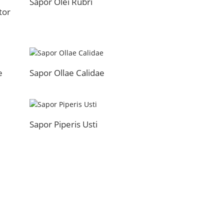
Sapor Olei Rubri
tor
e
Sapor Ollae Calidae
Sapor Piperis Usti