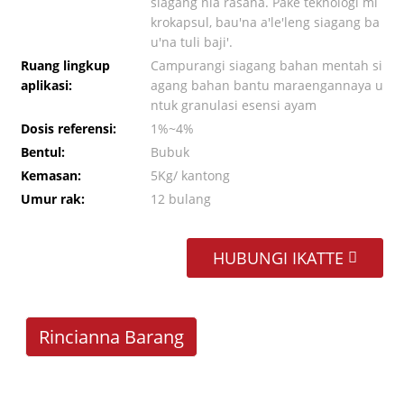
siagang nia rasana. Pake teknologi mi
krokapsul, bau'na a'le'leng siagang ba
u'na tuli baji'.
Ruang lingkup
Campurangi siagang bahan mentah si
aplikasi:
agang bahan bantu maraengannaya u
ntuk granulasi esensi ayam
Dosis referensi:
1%~4%
Bentul:
Bubuk
Kemasan:
5Kg/ kantong
Umur rak:
12 bulang
HUBUNGI IKATTE
Rincianna Barang