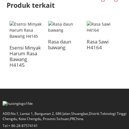
Produk terkait
Rasa daun
Rasa Sawi
R
bawang
H4164
H
Esensi Minyak
Harum Rasa
Bawang
H4145
a
ADD:No.1, Lantai 1, Bangunan 2, 686 Jalan Shuangbai,Distrik Teknologi Tinggi
Chengdu, Kota Chengdu, Provinsi Sichuan,PRChina.
Tel:+ 86-28-87574141