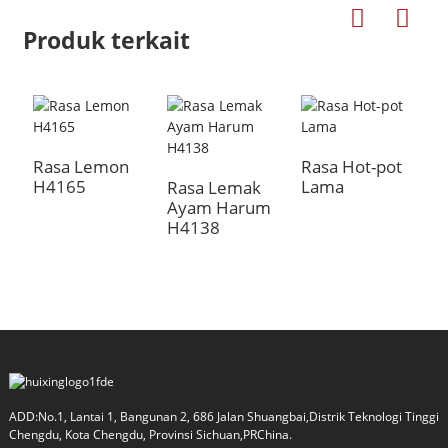
Produk terkait
Rasa Lemon
Rasa Hot-pot
H4165
Lama
Rasa Lemak
E
Ayam Harum
H
H4138
B
H
a
ADD:No.1, Lantai 1, Bangunan 2, 686 Jalan Shuangbai,Distrik Teknologi Tinggi
Chengdu, Kota Chengdu, Provinsi Sichuan,PRChina.