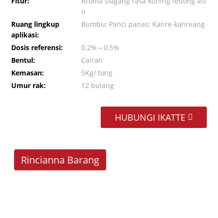
Fitur:
Aroma siagang rasa kuning tedong asi
n
Ruang lingkup
Bumbu; Panci panas; Kanre-kanreang
aplikasi:
Dosis referensi:
0.2%～0.5%
Bentul:
Cairan
Kemasan:
5Kg/ tong
Umur rak:
12 bulang
HUBUNGI IKATTE
Rincianna Barang