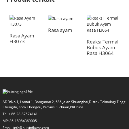
Rasa ayam
Rasa Ayam
R
H3073
l
Reaksi Termal
Bubuk Ayam
Rasa H3064
a
ADD:No.1, Lantai 1, Bangunan 2, 686 Jalan Shuangbai,Distrik Teknologi Tinggi
Chengdu, Kota Chengdu, Provinsi Sichuan,PRChina.
Tel:+ 86-28-87574141
MP: 86-18984369005
Email: info@huixinflavor.com