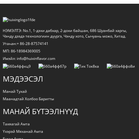
НЭМЭЛТЭ: No.1, 1-дэхи дабхар, 2-дохи байшан, 686 Шуанбай харгы,
Чэнду дээдэ технологиин дүүргэ, Чэнду хото, Сычуань можо, Хитад.
Утаһан:+ 86-28-87574141
МП: 86-18984369005
Имэйл: info@huixinflavor.com
МЭДЭЭСЭЛ
Манай Тухай
Маанадтай Холбоо Баригты
МАНАЙ БҮТЭЭЛНҮҮД
Тахяагай Амта
Үхэрэй Мяханай Амта
Бусад Амта