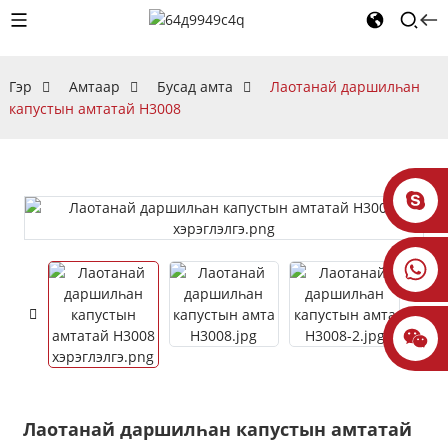
Гэр
Амтаар
Бусад амта
Лаотанай даршилһан
капустын амтатай H3008
Лаотанай даршилһан капустын амтатай