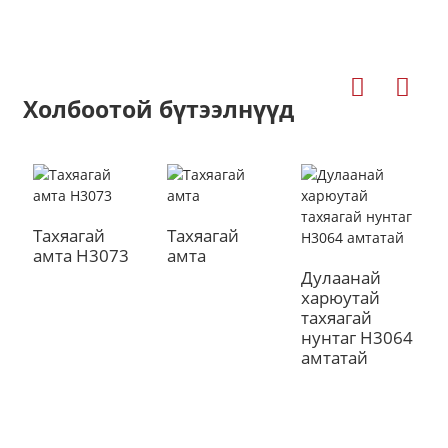
Холбоотой бүтээлнүүд
Тахяагай
Тахяагай
Д
амта H3073
амта
э
a
Дулаанай
харюутай
тахяагай
нунтаг H3064
амтатай