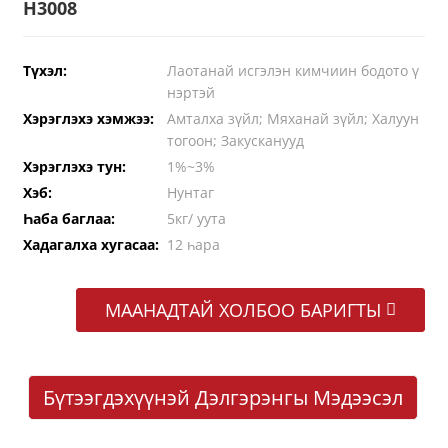
H3008
Түхэл:
Лаотанай исгэлэн кимчиин бодото ү
нэртэй
Хэрэглэхэ хэмжээ:
Амталха зүйл; Мяханай зүйл; Халуун
тогоон; Закусканууд
Хэрэглэхэ тун:
1%~3%
Хэб:
Нунтаг
Һаба баглаа:
5кг/ уута
Хадагалха хугасаа:
12 һара
МААНАДТАЙ ХОЛБОО БАРИГТЫ
Бүтээгдэхүүнэй Дэлгэрэнгы Мэдээсэл