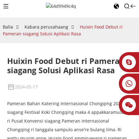
Balla
Kabara perusahaang
Huixin Food Debut ri
Pameran siagang Solusi Aplikasi Rasa
Huixin Food Debut ri Pameran
siagang Solusi Aplikasi Rasa
2024-05-17
Pameran Bahan Katering Internasional Chongqing 2024
siagang Festival Koki Chongqing maka 4 appakkaramulami
ri Pusat Konvensi siagang Pameran Internasional
Chongqing ri tanggala sampulo anse're bulang lima. Ri
wattu musim anne, Huixin Food amminawang ri pameran