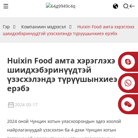
Гэр
Компаниин мэдээсэл
Huixin Food амта хэрэглэхэ
шиидхэбэринүүдтэй үзэсхэлэндэ түрүүшынхиеэ ерэбэ
Huixin Food амта хэрэглэхэ
шиидхэбэринүүдтэй
үзэсхэлэндэ түрүүшынхиеэ
ерэбэ
2024-05-17
2024 оной Чунцин хотын уласхоорондын эдеэ хоолой
найрлагануудай үзэсхэлэн ба 4-дэхи Чунцин хотын