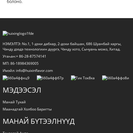
болоно.
НЭМЭЛТЭ: No.1, 1-дэхи дабхар, 2-дохи байшан, 686 Шуанбай харгы,
Чэнду дээдэ технологиин дүүргэ, Чэнду хото, Сычуань можо, Хитад.
Утаһан:+ 86-28-87574141
МП: 86-18984369005
Имэйл: info@huixinflavor.com
a
МЭДЭЭСЭЛ
Манай Тухай
Маанадтай Холбоо Баригты
МАНАЙ БҮТЭЭЛНҮҮД