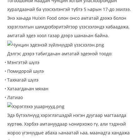
тогоошоной наадан Чунцин хотын уласхоорондын
хуралдаанай ба үзэсхэлэнгэй түбтэ 5 һарын 17-до эхилээ.
Энэ хаһада Huixin Food олон онсо амтатай дээжэ болон
хэрэглэлгын шиидхэбэритэйгээр үзэсхэлэндэ хабаадажа,
амтатай эдеэ хоол газар дээрэ шанаһан байна.
Дэлгэс дээрэ табигдаһан амтатай эдеэнэй тоодо:
Мэнгэтэй шүлэ
Помидорой шүлэ
Тахяагай шүлэ
Хатаагдаһан мяхан
Латиао
Эдэ бүтээлнүүд хэрэглэгшэдэй нэгэн дуугаар магтаалда
хүртөө. Хэрбээ амтануудаар һонирхожо гү, али тэдэнэй
жороо үгэнүүдые абаха һанаатай һаа, маанадта хандажа