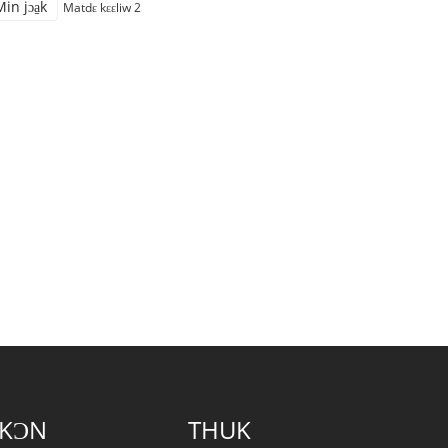
in jɔa̱k
Matdɛ kɛɛliw 2
 KƆN
THUK