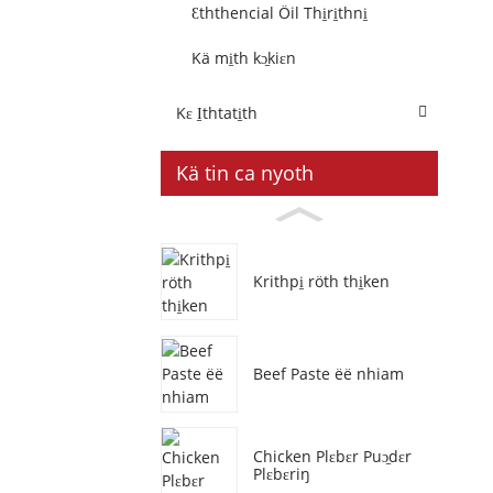
Ɛththencial Öil Thi̱ri̱thni̱
Kä mi̱th kɔ̱kiɛn
Kɛ I̱thtati̱th
Kä tin ca nyoth
Krithpi̱ röth thi̱ken
Beef Paste ëë nhiam
Chicken Plɛbɛr Puɔ̱dɛr
Plɛbɛriŋ