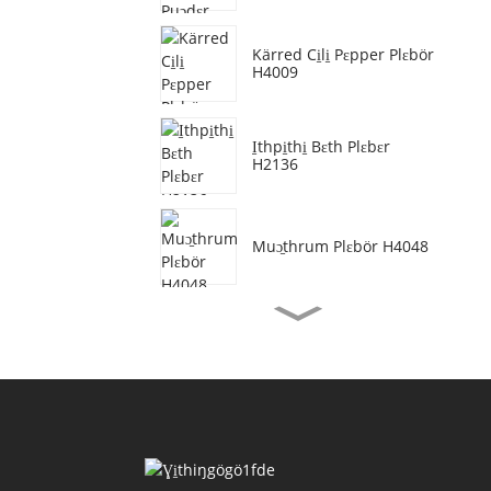
Kärred Ci̱li̱ Pɛpper Plɛbör
H4009
I̱thpi̱thi̱ Bɛth Plɛbɛr
H2136
Muɔ̱thrum Plɛbör H4048
Bɛjɛtarian Bi̱i̱p Plɛbör
H3077
I̱thri̱mp Öil Plɛbör H4155