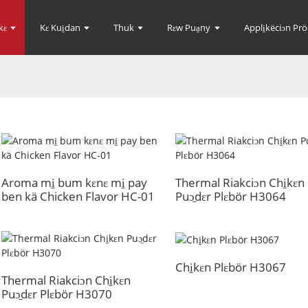
kɛ
Kɛ Kui̱dan
Thuk
Rɛw Pua̱ny
Appli̱këciɔn Pröd
Aroma mi̱ bum kɛnɛ mi̱ pay
Thermal Riakciɔn Chi̱kɛn
ben kä Chicken Flavor HC-01
Puɔ̱dɛr Plɛbör H3064
Chi̱kɛn Plɛbör H3067
Thermal Riakciɔn Chi̱kɛn
Puɔ̱dɛr Plɛbör H3070