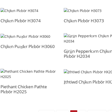
Chi̱kɛn Plɛbör H3074
Chi̱kɛn Plɛbör H3073
Chi̱kɛn Puɔ̱dɛr Plɛbör H3060
Gi̱ri̱i̱n Pepperkɔrn Chi̱kɛ
Plɛbör H2034
I̱thtiwd Chi̱kɛn Plɛbör H
Piethant Chicken Pathte
Plɛbör H2025