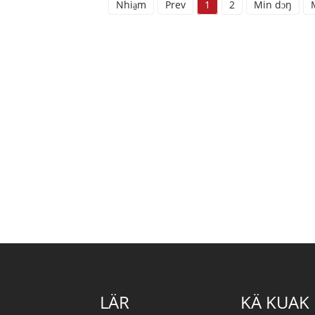
Nhia̱m
Prev
1
2
Min dɔŋ
M
LÄR
KÄ KUAK