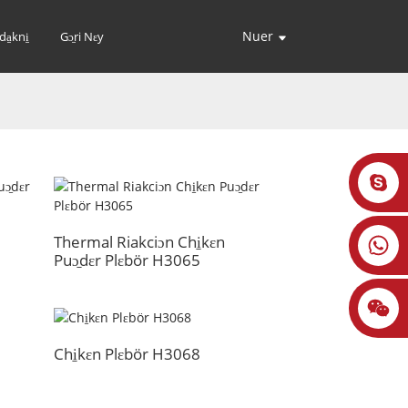
Nuer
a̱kni̱
Gɔ̱ri Nɛy
Thermal Riakciɔn Chi̱kɛn
Puɔ̱dɛr Plɛbör H3065
Chi̱kɛn Plɛbör H3068