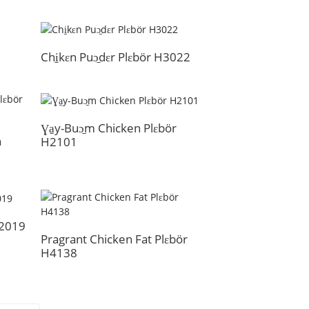
Chi̱kɛn Puɔ̱dɛr Plɛbör H3022
Ɣa̱y-Buɔ̱m Chicken Plɛbör
n
H2101
X2019
Pragrant Chicken Fat Plɛbör
H4138