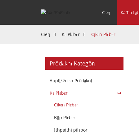
Ciëŋ
Kä Tin La̱t
Ciëŋ
Kɛ Plɛbɛr
Ci̱kɛn Plɛbɛr
Pröda̱kni̱ Kategöri̱
Appli̱këciɔn Pröda̱kni̱
Kɛ Plɛbɛr
Ci̱kɛn Plɛbɛr
Bi̱i̱p Plɛbɛr
I̱thpai̱thi̱ pi̱lɛbör