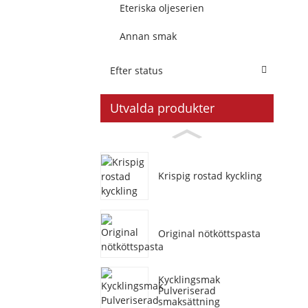
Eteriska oljeserien
Annan smak
Efter status
Utvalda produkter
Krispig rostad kyckling
Original nötköttspasta
Kycklingsmak
Pulveriserad
smaksättning