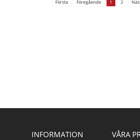
Första
Föregående
1
2
Näs
INFORMATION
VÅRA P