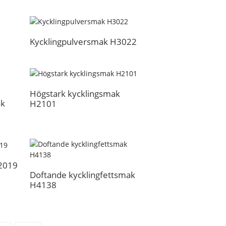
Kycklingpulversmak H3022
Högstark kycklingsmak
ak
H2101
2019
Doftande kycklingfettsmak
H4138