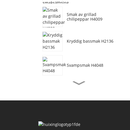
Smak av grillad
chilipeppar H4009
Kryddig bassmak H2136
Svampsmak H4048
Vegetarisk nötköttsmak
H3077
Räkorsmak H4155