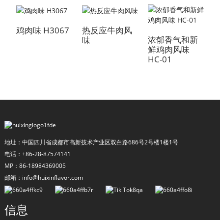
鸡肉味 H3067
热反应牛肉风
番
浓郁香气和新
味
鲜鸡肉风味
HC-01
a
地址：中国四川省成都市高新技术产业区双白路686号2号楼1楼1号
电话：+86-28-87574141
MP：86-18984369005
邮箱：info@huixinflavor.com
信息