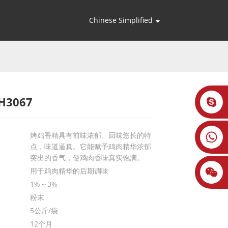
Chinese Simplified
H3067
Loading...
Loading...
烤鸡香精具有前味浓郁、回味悠长的特
点，味道逼真。它能赋予鸡肉精华浓郁
突出的香气，使鸡肉香味真实饱满。
用于鸡肉精华的后期调味
1%～3%
粉末
5公斤/袋
12个月