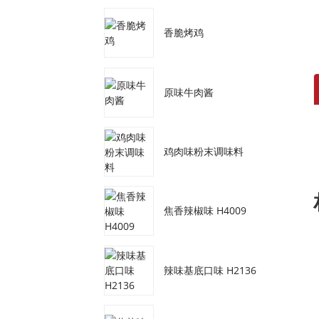
香脆烤鸡
原味牛肉酱
鸡肉味粉末调味料
焦香辣椒味 H4009
辣味基底口味 H2136