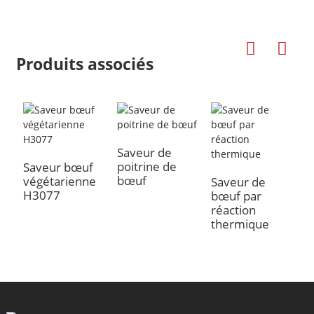
Produits associés
Saveur de
S
poitrine de
b
Saveur bœuf
bœuf
végétarienne
Saveur de
a
H3077
bœuf par
réaction
thermique