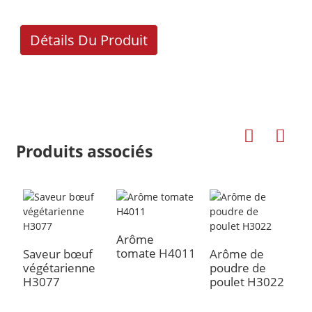
Détails Du Produit
Produits associés
a
S
Arôme
tomate H4011
Saveur bœuf
Arôme de
végétarienne
poudre de
H3077
poulet H3022