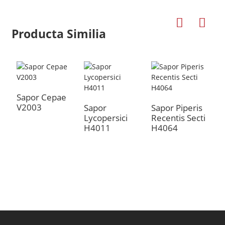
Producta Similia
Sapor Cepae
S
V2003
O
Sapor
Sapor Piperis
H
Lycopersici
Recentis Secti
H4011
H4064
a