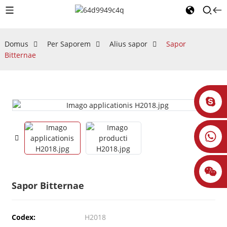
Domus
Per Saporem
Alius sapor
Sapor
Bitternae
Sapor Bitternae
Codex:
H2018