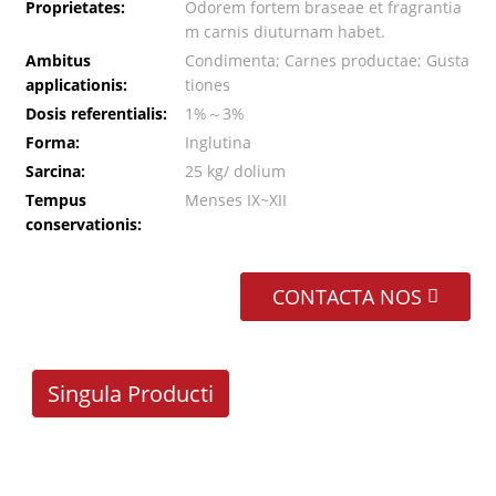
Proprietates:
Odorem fortem braseae et fragrantia
m carnis diuturnam habet.
Ambitus
Condimenta; Carnes productae; Gusta
applicationis:
tiones
Dosis referentialis:
1%～3%
Forma:
Inglutina
Sarcina:
25 kg/ dolium
Tempus
Menses IX~XII
conservationis:
CONTACTA NOS
Singula Producti