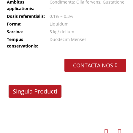
Ambitus
Condimenta; Olla fervens; Gustatione
applicationis:
s
Dosis referentialis:
0.1% ~ 0.3%
Forma:
Liquidum
Sarcina:
5 kg/ dolium
Tempus
Duodecim Menses
conservationis:
CONTACTA NOS
Singula Producti