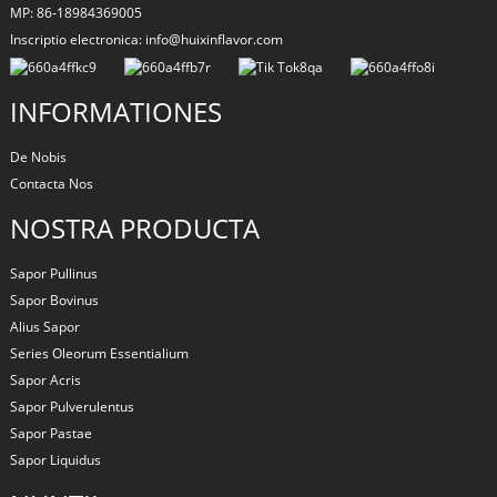
MP: 86-18984369005
Inscriptio electronica: info@huixinflavor.com
INFORMATIONES
De Nobis
Contacta Nos
NOSTRA PRODUCTA
Sapor Pullinus
Sapor Bovinus
Alius Sapor
Series Oleorum Essentialium
Sapor Acris
Sapor Pulverulentus
Sapor Pastae
Sapor Liquidus