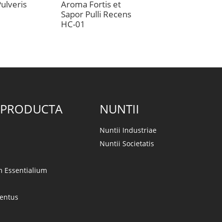
ulveris
Aroma Fortis et
Sapor Bovinus
Sapor Pulli Recens
Reactionis Therm
HC-01
 PRODUCTA
NUNTII
Nuntii Industriae
Nuntii Societatis
m Essentialium
lentus