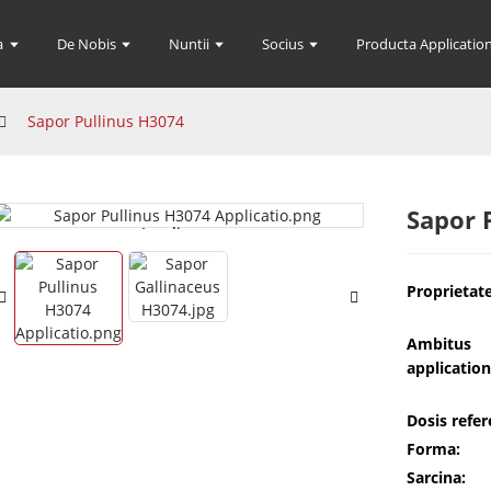
a
De Nobis
Nuntii
Socius
Producta Application
Sapor Pullinus H3074
Sapor 
Loading...
Loading...
Proprietate
Ambitus
application
Dosis refere
Forma:
Sarcina: