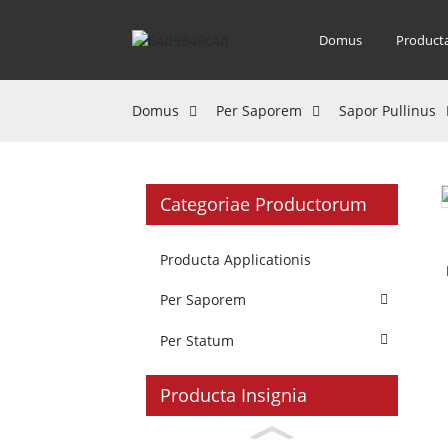
Domus
Product
Domus
Per Saporem
Sapor Pullinus
Categoriae Productorum
Producta Applicationis
Per Saporem
Per Statum
Producta Insignia