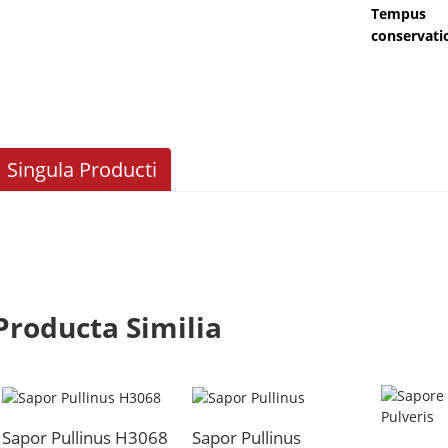
Tempus
conservatio
Singula Producti
Producta Similia
Sapor Pullinus H3068
Sapor Pullinus