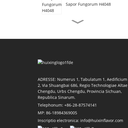
Sapor Fungorum H4048
Sapor Bubulus
Vegetarianus H3077
Sapor Olei Cammarorum
H4155
Sapor Liquaminis Soiae
H4118
ADRESSE: Numerus 1, Tabulatum 1, Aedificium
2, Via Shuangbai 686, Regio Technologiae Altae
Chengdu, Urbs Chengdu, Provincia Sichuan,
Republica Sinarum.
Sapor Lycopersici H4011
Telephonum: +86-28-87574141
MP: 86-18984369005
Inscriptio electronica: info@huixinflavor.com