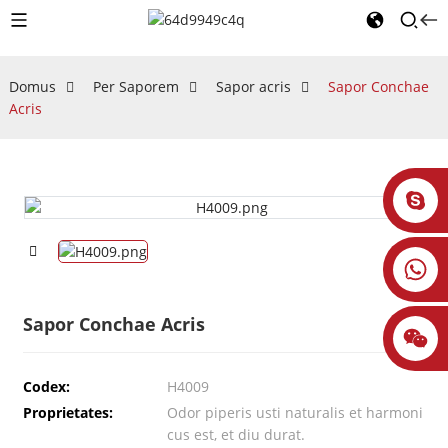
Domus
Per Saporem
Sapor acris
Sapor Conchae
Acris
Sapor Conchae Acris
Codex:
H4009
Proprietates:
Odor piperis usti naturalis et harmoni
cus est, et diu durat.