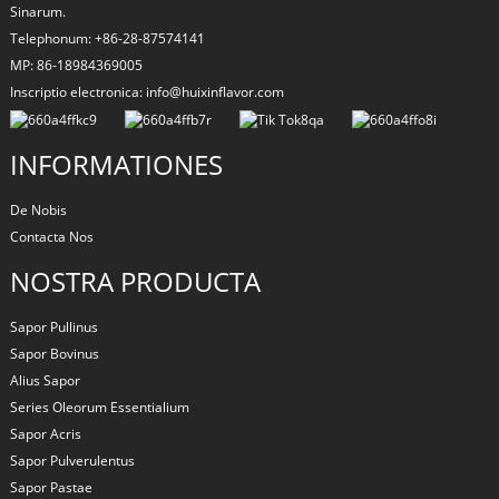
Sinarum.
Telephonum: +86-28-87574141
MP: 86-18984369005
Inscriptio electronica: info@huixinflavor.com
INFORMATIONES
De Nobis
Contacta Nos
NOSTRA PRODUCTA
Sapor Pullinus
Sapor Bovinus
Alius Sapor
Series Oleorum Essentialium
Sapor Acris
Sapor Pulverulentus
Sapor Pastae