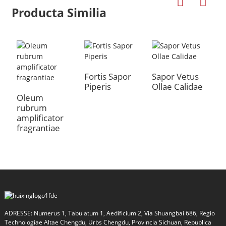
Producta Similia
S
Fortis Sapor
Sapor Vetus
Piperis
Ollae Calidae
Oleum
rubrum
amplificator
fragrantiae
a
ADRESSE: Numerus 1, Tabulatum 1, Aedificium 2, Via Shuangbai 686, Regio
Technologiae Altae Chengdu, Urbs Chengdu, Provincia Sichuan, Republica