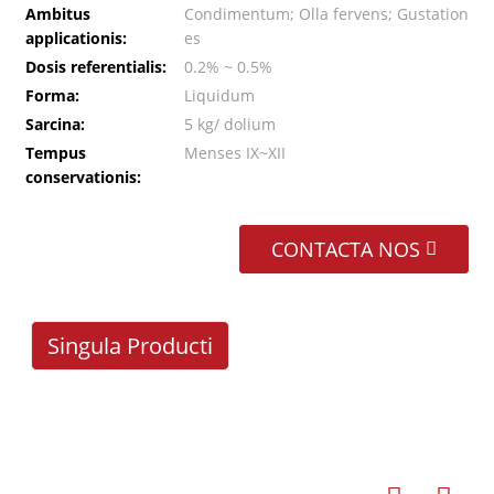
Ambitus
Condimentum; Olla fervens; Gustation
applicationis:
es
Dosis referentialis:
0.2% ~ 0.5%
Forma:
Liquidum
Sarcina:
5 kg/ dolium
Tempus
Menses IX~XII
conservationis:
CONTACTA NOS
Singula Producti