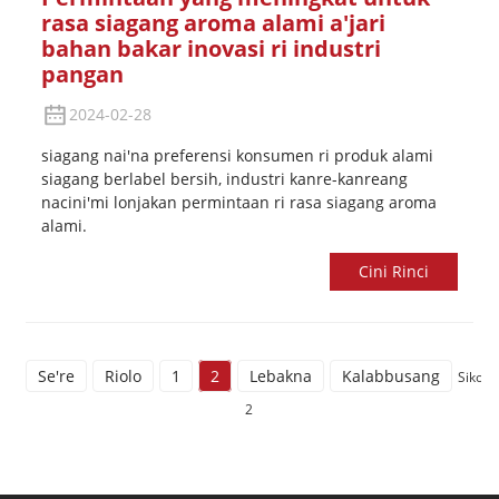
rasa siagang aroma alami a'jari
bahan bakar inovasi ri industri
pangan
2024-02-28
siagang nai'na preferensi konsumen ri produk alami
siagang berlabel bersih, industri kanre-kanreang
nacini'mi lonjakan permintaan ri rasa siagang aroma
alami.
Cini Rinci
Se're
Riolo
1
2
Lebakna
Kalabbusang
Sikont
2