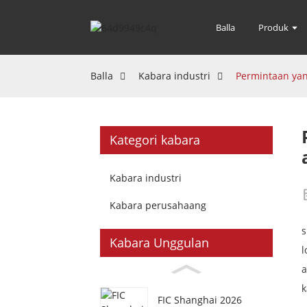
Balla
Produk
Balla
Kabara industri
Permintaan yan
Kategori kabara
Kabara industri
Kabara perusahaang
s
Kabara Unggulan
l
a
k
FIC Shanghai 2026