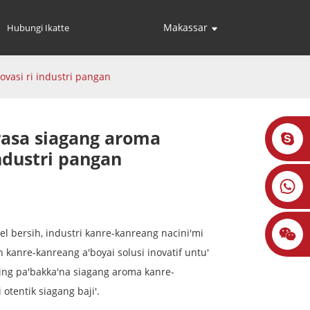
Makassar
Hubungi Ikatte
vasi ri industri pangan
asa siagang aroma
industri pangan
l bersih, industri kanre-kanreang nacini'mi
 kanre-kanreang a'boyai solusi inovatif untu'
sing pa'bakka'na siagang aroma kanre-
otentik siagang baji'.