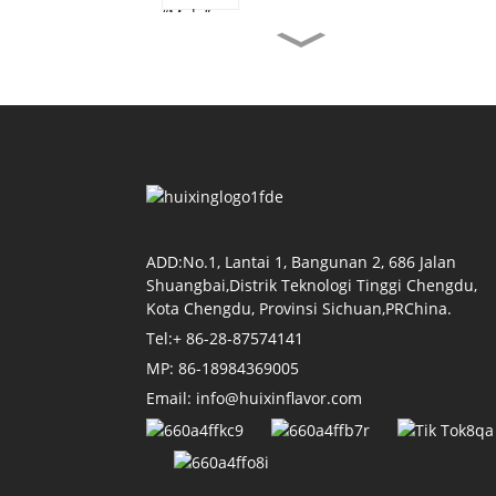
Huixin Food Debut ri
Pameran siagang
Aplikasi Rasa...
Rekomendasi Rasa Sapi
Cocok untuk Berbagai
Aplikasi...
Bidang apa akkulle
nipake rasa kanre?
ADD:No.1, Lantai 1, Bangunan 2, 686 Jalan
Shuangbai,Distrik Teknologi Tinggi Chengdu,
Kota Chengdu, Provinsi Sichuan,PRChina.
Pameran ganda
a'le'basa' | Rasa Huixin
Tel:+ 86-28-87574141
angngerang barang
beru...
MP: 86-18984369005
Email: info@huixinflavor.com