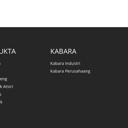
UKTA
KABARA
m
Kabara Industri
Kabara Perusahaang
aeng
k Atsiri
s
uk
a