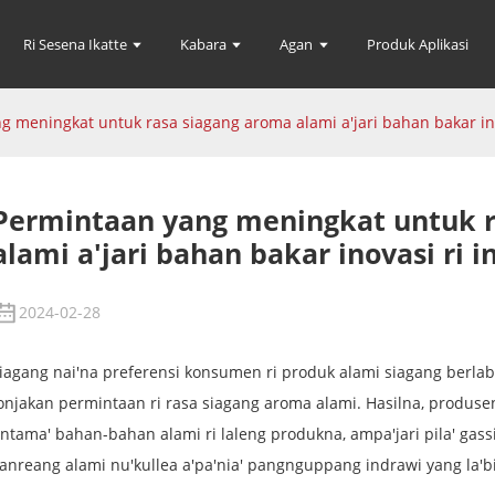
Ri Sesena Ikatte
Kabara
Agan
Produk Aplikasi
g meningkat untuk rasa siagang aroma alami a'jari bahan bakar ino
Permintaan yang meningkat untuk r
alami a'jari bahan bakar inovasi ri 
2024-02-28
iagang nai'na preferensi konsumen ri produk alami siagang berlabe
onjakan permintaan ri rasa siagang aroma alami. Hasilna, produsen
ntama' bahan-bahan alami ri laleng produkna, ampa'jari pila' gas
anreang alami nu'kullea a'pa'nia' pangnguppang indrawi yang la'bi 