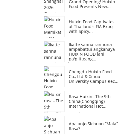
Grand Opening! Huixin
Food Presents New...
Huixin Food Captivates
at Thailand's FIA Expo,
with Spicy...
Ikatte sanna rannuna
ampabattui angkanaya
HUIXIN FOOD lani
pa'piitteang...
Chengdu Huixin Food
Co., Ltd & Xihua
University Campus Rec...
Rasa Huixin--The 9th
China(Chongqing)
International Hot...
Apa anjo Sichuan “Mala”
Rasa?